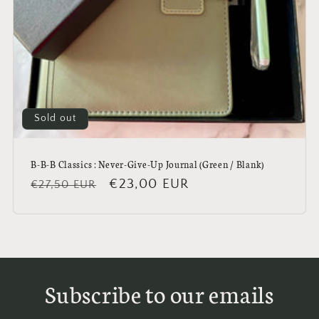
Sold out
B-B-B Classics : Never-Give-Up Journal (Green / Blank)
Regular
Sale
€23,00 EUR
€27,50 EUR
price
price
Subscribe to our emails